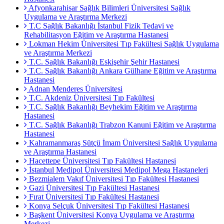
Afyonkarahisar Sağlık Bilimleri Üniversitesi Sağlık
Uygulama ve Araştırma Merkezi
T.C Sağlık Bakanlığı İstanbul Fizik Tedavi ve
Rehabilitasyon Eğitim ve Araştırma Hastanesi
Lokman Hekim Üniversitesi Tıp Fakültesi Sağlık Uygulama
ve Araştırma Merkezi
T.C. Sağlık Bakanlığı Eskişehir Şehir Hastanesi
T.C. Sağlık Bakanlığı Ankara Gülhane Eğitim ve Araştırma
Hastanesi
Adnan Menderes Üniversitesi
T.C. Akdeniz Üniversitesi Tıp Fakültesi
T.C. Sağlık Bakanlığı Beyhekim Eğitim ve Araştırma
Hastanesi
T.C. Sağlık Bakanlığı Trabzon Kanuni Eğitim ve Araştırma
Hastanesi
Kahramanmaraş Sütçü İmam Üniversitesi Sağlık Uygulama
ve Araştırma Hastanesi
Hacettepe Üniversitesi Tıp Fakültesi Hastanesi
İstanbul Medipol Üniversitesi Medipol Mega Hastaneleri
Bezmialem Vakıf Üniversitesi Tıp Fakültesi Hastanesi
Gazi Üniversitesi Tıp Fakültesi Hastanesi
Fırat Üniversitesi Tıp Fakültesi Hastanesi
Konya Selçuk Üniversitesi Tıp Fakültesi Hastanesi
Başkent Üniversitesi Konya Uygulama ve Araştırma
Merkezi