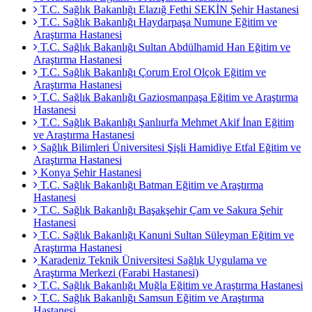
T.C. Sağlık Bakanlığı Elazığ Fethi SEKİN Şehir Hastanesi
T.C. Sağlık Bakanlığı Haydarpaşa Numune Eğitim ve
Araştırma Hastanesi
T.C. Sağlık Bakanlığı Sultan Abdülhamid Han Eğitim ve
Araştırma Hastanesi
T.C. Sağlık Bakanlığı Çorum Erol Olçok Eğitim ve
Araştırma Hastanesi
T.C. Sağlık Bakanlığı Gaziosmanpaşa Eğitim ve Araştırma
Hastanesi
T.C. Sağlık Bakanlığı Şanlıurfa Mehmet Akif İnan Eğitim
ve Araştırma Hastanesi
Sağlık Bilimleri Üniversitesi Şişli Hamidiye Etfal Eğitim ve
Araştırma Hastanesi
Konya Şehir Hastanesi
T.C. Sağlık Bakanlığı Batman Eğitim ve Araştırma
Hastanesi
T.C. Sağlık Bakanlığı Başakşehir Çam ve Sakura Şehir
Hastanesi
T.C. Sağlık Bakanlığı Kanuni Sultan Süleyman Eğitim ve
Araştırma Hastanesi
Karadeniz Teknik Üniversitesi Sağlık Uygulama ve
Araştırma Merkezi (Farabi Hastanesi)
T.C. Sağlık Bakanlığı Muğla Eğitim ve Araştırma Hastanesi
T.C. Sağlık Bakanlığı Samsun Eğitim ve Araştırma
Hastanesi