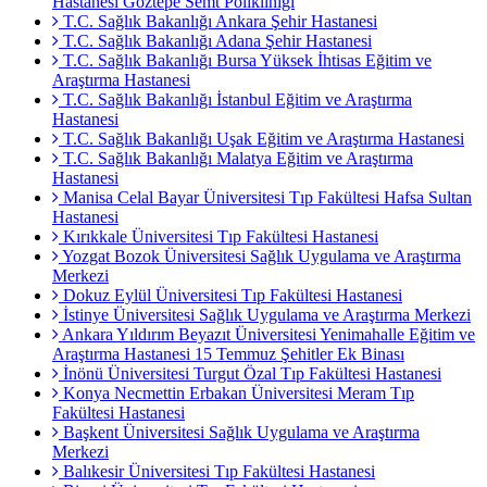
Hastanesi Göztepe Semt Polikliniği
T.C. Sağlık Bakanlığı Ankara Şehir Hastanesi
T.C. Sağlık Bakanlığı Adana Şehir Hastanesi
T.C. Sağlık Bakanlığı Bursa Yüksek İhtisas Eğitim ve
Araştırma Hastanesi
T.C. Sağlık Bakanlığı İstanbul Eğitim ve Araştırma
Hastanesi
T.C. Sağlık Bakanlığı Uşak Eğitim ve Araştırma Hastanesi
T.C. Sağlık Bakanlığı Malatya Eğitim ve Araştırma
Hastanesi
Manisa Celal Bayar Üniversitesi Tıp Fakültesi Hafsa Sultan
Hastanesi
Kırıkkale Üniversitesi Tıp Fakültesi Hastanesi
Yozgat Bozok Üniversitesi Sağlık Uygulama ve Araştırma
Merkezi
Dokuz Eylül Üniversitesi Tıp Fakültesi Hastanesi
İstinye Üniversitesi Sağlık Uygulama ve Araştırma Merkezi
Ankara Yıldırım Beyazıt Üniversitesi Yenimahalle Eğitim ve
Araştırma Hastanesi 15 Temmuz Şehitler Ek Binası
İnönü Üniversitesi Turgut Özal Tıp Fakültesi Hastanesi
Konya Necmettin Erbakan Üniversitesi Meram Tıp
Fakültesi Hastanesi
Başkent Üniversitesi Sağlık Uygulama ve Araştırma
Merkezi
Balıkesir Üniversitesi Tıp Fakültesi Hastanesi