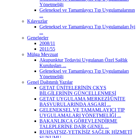
Yönetmeliği
Geleneksel ve Tamamlayıcı Tıp Uygulamalarının
...
Kılavuzlar
Geleneksel ve Tamamlayıcı Tıp Uygulamaları İyi
...
Genelgeler
2008/11
2011/55
Mülga Mevzuat
Akupunktur Tedavisi Uygulanan Özel Sağlık
Kuruluşları ...
Geleneksel ve Tamamlayıcı Tıp Uygulamaları
Yönetmeliği
Genel Dağıtımlı Yazılar
GETAT ÜNİTELERİNİN ÇKYS
BİLGİLERİNİN GÜNCELLENMESİ
GETAT UYGULAMA MERKEZİ/ÜNİTE
BAŞVURULARINDA ASGARİ ...
GELENEKSEL VE TAMAMLAYICI TIP
UYGULAMALARI YÖNETMELİĞİ ...
BAKANLIKÇA GÖREVLENDİRME
TALEPLERİNE DAİR GENEL ...
RUHSATSIZ-YETKİSİZ SAĞLIK HİZMETİ
SUNUMU