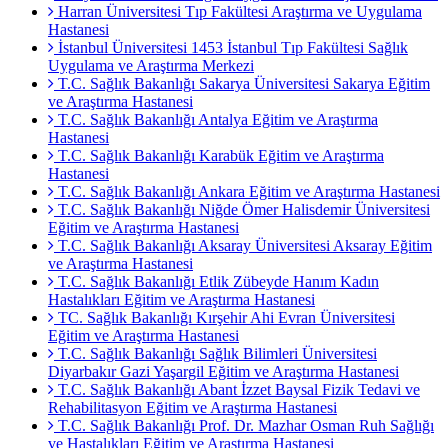
Harran Üniversitesi Tıp Fakültesi Araştırma ve Uygulama
Hastanesi
İstanbul Üniversitesi 1453 İstanbul Tıp Fakültesi Sağlık
Uygulama ve Araştırma Merkezi
T.C. Sağlık Bakanlığı Sakarya Üniversitesi Sakarya Eğitim
ve Araştırma Hastanesi
T.C. Sağlık Bakanlığı Antalya Eğitim ve Araştırma
Hastanesi
T.C. Sağlık Bakanlığı Karabük Eğitim ve Araştırma
Hastanesi
T.C. Sağlık Bakanlığı Ankara Eğitim ve Araştırma Hastanesi
T.C. Sağlık Bakanlığı Niğde Ömer Halisdemir Üniversitesi
Eğitim ve Araştırma Hastanesi
T.C. Sağlık Bakanlığı Aksaray Üniversitesi Aksaray Eğitim
ve Araştırma Hastanesi
T.C. Sağlık Bakanlığı Etlik Zübeyde Hanım Kadın
Hastalıkları Eğitim ve Araştırma Hastanesi
TC. Sağlık Bakanlığı Kırşehir Ahi Evran Üniversitesi
Eğitim ve Araştırma Hastanesi
T.C. Sağlık Bakanlığı Sağlık Bilimleri Üniversitesi
Diyarbakır Gazi Yaşargil Eğitim ve Araştırma Hastanesi
T.C. Sağlık Bakanlığı Abant İzzet Baysal Fizik Tedavi ve
Rehabilitasyon Eğitim ve Araştırma Hastanesi
T.C. Sağlık Bakanlığı Prof. Dr. Mazhar Osman Ruh Sağlığı
ve Hastalıkları Eğitim ve Araştırma Hastanesi