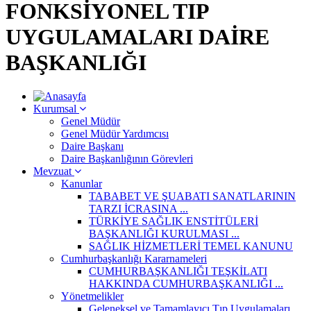
FONKSİYONEL TIP
UYGULAMALARI DAİRE
BAŞKANLIĞI
Kurumsal
Genel Müdür
Genel Müdür Yardımcısı
Daire Başkanı
Daire Başkanlığının Görevleri
Mevzuat
Kanunlar
TABABET VE ŞUABATI SANATLARININ
TARZI İCRASINA ...
TÜRKİYE SAĞLIK ENSTİTÜLERİ
BAŞKANLIĞI KURULMASI ...
SAĞLIK HİZMETLERİ TEMEL KANUNU
Cumhurbaşkanlığı Kararnameleri
CUMHURBAŞKANLIĞI TEŞKİLATI
HAKKINDA CUMHURBAŞKANLIĞI ...
Yönetmelikler
Geleneksel ve Tamamlayıcı Tıp Uygulamaları