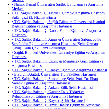
Namık Kemal Üniversitesi Sağlık Uygulama ve Araştırma
Merkezi
T.C Sağlık Bakanlığı Haseki Eğitim ve Araştırma Hastanesi
Sultangazi Ek Hizmet Binası
T.C. Sağlık Bakanlığı Sağlık Bilimleri Üniversitesi İstanbul
Bağcılar Eğitim ve Araştırma Hastanesi
T.C. Sağlık Bakanlığı Darıca Farabi Eğitim ve Araştırma
Hastanesi
T.C. Sağlık Bakanlığı Amasya Üniversitesi Sabuncuoğlu
Şerefeddin Eğitim ve Araştırma Hastanesi (Şehit Uzman
Çavuş Kadir Çakı Semt Polikliniği)
Sağlık Bilimleri Üniversitesi Ümraniye Eğitim ve Araştırma
Hastanesi
T.C. Sağlık Bakanlığı Erzincan Mengücek Gazi Eğitim ve
Araştırma Hastanesi
T.C. Sağlık Bakanlığı Alanya Eğitim ve Araştırma Hastanesi
Erzurum Atatürk Üniversitesi Tıp Fakültesi Hastanesi
T.C. Sağlık Bakanlığı Sancaktepe Şehit Prof. Dr. İlhan
Varank Eğitim ve Araştırma Hastanesi
T.C. Sağlık Bakanlığı Ankara Etlik Şehir Hastanesi
T.C. Sağlık Bakanlığı Gaziler Fizik Tedavi ve
Rehabilitasyon Eğitim ve Araştırma Hastanesi
T.C. Sağlık Bakanlığı Kayseri Şehir Hastanesi
T.C. Sağlık Bakanlığı İzmir Atatürk Eğitim ve Araştırma