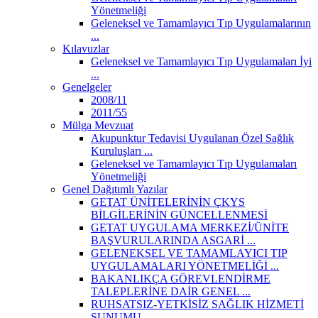
Yönetmeliği
Geleneksel ve Tamamlayıcı Tıp Uygulamalarının
...
Kılavuzlar
Geleneksel ve Tamamlayıcı Tıp Uygulamaları İyi
...
Genelgeler
2008/11
2011/55
Mülga Mevzuat
Akupunktur Tedavisi Uygulanan Özel Sağlık
Kuruluşları ...
Geleneksel ve Tamamlayıcı Tıp Uygulamaları
Yönetmeliği
Genel Dağıtımlı Yazılar
GETAT ÜNİTELERİNİN ÇKYS
BİLGİLERİNİN GÜNCELLENMESİ
GETAT UYGULAMA MERKEZİ/ÜNİTE
BAŞVURULARINDA ASGARİ ...
GELENEKSEL VE TAMAMLAYICI TIP
UYGULAMALARI YÖNETMELİĞİ ...
BAKANLIKÇA GÖREVLENDİRME
TALEPLERİNE DAİR GENEL ...
RUHSATSIZ-YETKİSİZ SAĞLIK HİZMETİ
SUNUMU