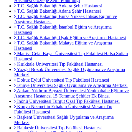
Hastanesi Göztepe Semt Polikliniği
T.C. Sağlık Bakanlığı Ankara Şehir Hastanesi
T.C. Sağlık Bakanlığı Adana Şehir Hastanesi
T.C. Sağlık Bakanlığı Bursa Yüksek İhtisas Eğitim ve
Araştırma Hastanesi
T.C. Sağlık Bakanlığı İstanbul Eğitim ve Araştırma
Hastanesi
T.C. Sağlık Bakanlığı Uşak Eğitim ve Araştırma Hastanesi
T.C. Sağlık Bakanlığı Malatya Eğitim ve Araştırma
Hastanesi
Manisa Celal Bayar Üniversitesi Tıp Fakültesi Hafsa Sultan
Hastanesi
Kırıkkale Üniversitesi Tıp Fakültesi Hastanesi
Yozgat Bozok Üniversitesi Sağlık Uygulama ve Araştırma
Merkezi
Dokuz Eylül Üniversitesi Tıp Fakültesi Hastanesi
İstinye Üniversitesi Sağlık Uygulama ve Araştırma Merkezi
Ankara Yıldırım Beyazıt Üniversitesi Yenimahalle Eğitim ve
Araştırma Hastanesi 15 Temmuz Şehitler Ek Binası
İnönü Üniversitesi Turgut Özal Tıp Fakültesi Hastanesi
Konya Necmettin Erbakan Üniversitesi Meram Tıp
Fakültesi Hastanesi
Başkent Üniversitesi Sağlık Uygulama ve Araştırma
Merkezi
Balıkesir Üniversitesi Tıp Fakültesi Hastanesi