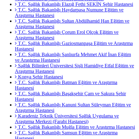
T.C. Sağlık Bakanlığı Elazığ Fethi SEKİN Şehir Hastanesi
T.C. Sağlık Bakanlığı Haydarpaşa Numune Eğitim ve
Araştırma Hastanesi
T.C. Sağlık Bakanlığı Sultan Abdülhamid Han Eğitim ve
Araştırma Hastanesi
T.C. Sağlık Bakanlığı Çorum Erol Olçok Eğitim ve
Araştırma Hastanesi
T.C. Sağlık Bakanlığı Gaziosmanpaşa Eğitim ve Araştırma
Hastanesi
T.C. Sağlık Bakanlığı Şanlıurfa Mehmet Akif İnan Eğitim
ve Araştırma Hastanesi
Sağlık Bilimleri Üniversitesi Şişli Hamidiye Etfal Eğitim ve
Araştırma Hastanesi
Konya Şehir Hastanesi
T.C. Sağlık Bakanlığı Batman Eğitim ve Araştırma
Hastanesi
T.C. Sağlık Bakanlığı Başakşehir Çam ve Sakura Şehir
Hastanesi
T.C. Sağlık Bakanlığı Kanuni Sultan Süleyman Eğitim ve
Araştırma Hastanesi
Karadeniz Teknik Üniversitesi Sağlık Uygulama ve
Araştırma Merkezi (Farabi Hastanesi)
T.C. Sağlık Bakanlığı Muğla Eğitim ve Araştırma Hastanesi
T.C. Sağlık Bakanlığı Samsun Eğitim ve Araştırma
Hastanesi