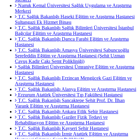
Namık Kemal Üniversitesi Sağlık Uygulama ve Araştırma
Merkezi
T.C Sağlık Bakanlığı Haseki Eğitim ve Araştırma Hastanesi
Sultangazi Ek Hizmet Binası
T.C. Sağlık Bakanlığı Sağlık Bilimleri Üniversitesi İstanbul
Bağcılar Eğitim ve Araştırma Hastanesi
T.C. Sağlık Bakanlığı Darıca Farabi Eğitim ve Araştırma
Hastanesi
T.C. Sağlık Bakanlığı Amasya Üniversitesi Sabuncuoğlu
Şerefeddin Eğitim ve Araştırma Hastanesi (Şehit Uzman
Çavuş Kadir Çakı Semt Polikliniği)
Sağlık Bilimleri Üniversitesi Ümraniye Eğitim ve Araştırma
Hastanesi
T.C. Sağlık Bakanlığı Erzincan Mengücek Gazi Eğitim ve
Araştırma Hastanesi
T.C. Sağlık Bakanlığı Alanya Eğitim ve Araştırma Hastanesi
Erzurum Atatürk Üniversitesi Tıp Fakültesi Hastanesi
T.C. Sağlık Bakanlığı Sancaktepe Şehit Prof. Dr. İlhan
Varank Eğitim ve Araştırma Hastanesi
T.C. Sağlık Bakanlığı Ankara Etlik Şehir Hastanesi
T.C. Sağlık Bakanlığı Gaziler Fizik Tedavi ve
Rehabilitasyon Eğitim ve Araştırma Hastanesi
T.C. Sağlık Bakanlığı Kayseri Şehir Hastanesi
T.C. Sağlık Bakanlığı İzmir Atatürk Eğitim ve Araştırma