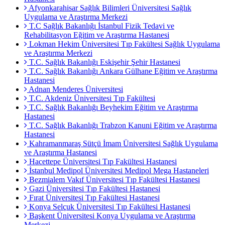
Afyonkarahisar Sağlık Bilimleri Üniversitesi Sağlık
Uygulama ve Araştırma Merkezi
T.C Sağlık Bakanlığı İstanbul Fizik Tedavi ve
Rehabilitasyon Eğitim ve Araştırma Hastanesi
Lokman Hekim Üniversitesi Tıp Fakültesi Sağlık Uygulama
ve Araştırma Merkezi
T.C. Sağlık Bakanlığı Eskişehir Şehir Hastanesi
T.C. Sağlık Bakanlığı Ankara Gülhane Eğitim ve Araştırma
Hastanesi
Adnan Menderes Üniversitesi
T.C. Akdeniz Üniversitesi Tıp Fakültesi
T.C. Sağlık Bakanlığı Beyhekim Eğitim ve Araştırma
Hastanesi
T.C. Sağlık Bakanlığı Trabzon Kanuni Eğitim ve Araştırma
Hastanesi
Kahramanmaraş Sütçü İmam Üniversitesi Sağlık Uygulama
ve Araştırma Hastanesi
Hacettepe Üniversitesi Tıp Fakültesi Hastanesi
İstanbul Medipol Üniversitesi Medipol Mega Hastaneleri
Bezmialem Vakıf Üniversitesi Tıp Fakültesi Hastanesi
Gazi Üniversitesi Tıp Fakültesi Hastanesi
Fırat Üniversitesi Tıp Fakültesi Hastanesi
Konya Selçuk Üniversitesi Tıp Fakültesi Hastanesi
Başkent Üniversitesi Konya Uygulama ve Araştırma
Merkezi