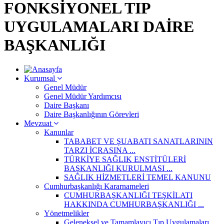
FONKSİYONEL TIP
UYGULAMALARI DAİRE
BAŞKANLIĞI
Kurumsal
Genel Müdür
Genel Müdür Yardımcısı
Daire Başkanı
Daire Başkanlığının Görevleri
Mevzuat
Kanunlar
TABABET VE ŞUABATI SANATLARININ
TARZI İCRASINA ...
TÜRKİYE SAĞLIK ENSTİTÜLERİ
BAŞKANLIĞI KURULMASI ...
SAĞLIK HİZMETLERİ TEMEL KANUNU
Cumhurbaşkanlığı Kararnameleri
CUMHURBAŞKANLIĞI TEŞKİLATI
HAKKINDA CUMHURBAŞKANLIĞI ...
Yönetmelikler
Geleneksel ve Tamamlayıcı Tıp Uygulamaları