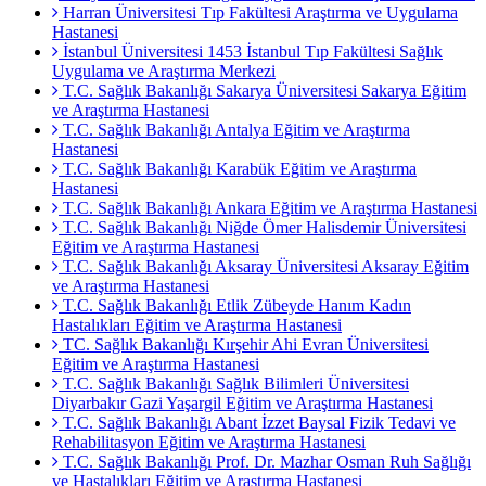
Harran Üniversitesi Tıp Fakültesi Araştırma ve Uygulama
Hastanesi
İstanbul Üniversitesi 1453 İstanbul Tıp Fakültesi Sağlık
Uygulama ve Araştırma Merkezi
T.C. Sağlık Bakanlığı Sakarya Üniversitesi Sakarya Eğitim
ve Araştırma Hastanesi
T.C. Sağlık Bakanlığı Antalya Eğitim ve Araştırma
Hastanesi
T.C. Sağlık Bakanlığı Karabük Eğitim ve Araştırma
Hastanesi
T.C. Sağlık Bakanlığı Ankara Eğitim ve Araştırma Hastanesi
T.C. Sağlık Bakanlığı Niğde Ömer Halisdemir Üniversitesi
Eğitim ve Araştırma Hastanesi
T.C. Sağlık Bakanlığı Aksaray Üniversitesi Aksaray Eğitim
ve Araştırma Hastanesi
T.C. Sağlık Bakanlığı Etlik Zübeyde Hanım Kadın
Hastalıkları Eğitim ve Araştırma Hastanesi
TC. Sağlık Bakanlığı Kırşehir Ahi Evran Üniversitesi
Eğitim ve Araştırma Hastanesi
T.C. Sağlık Bakanlığı Sağlık Bilimleri Üniversitesi
Diyarbakır Gazi Yaşargil Eğitim ve Araştırma Hastanesi
T.C. Sağlık Bakanlığı Abant İzzet Baysal Fizik Tedavi ve
Rehabilitasyon Eğitim ve Araştırma Hastanesi
T.C. Sağlık Bakanlığı Prof. Dr. Mazhar Osman Ruh Sağlığı
ve Hastalıkları Eğitim ve Araştırma Hastanesi