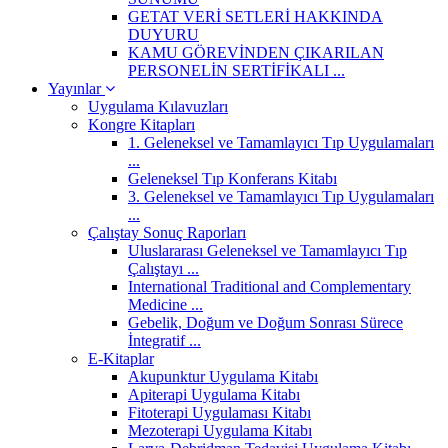
GETAT VERİ SETLERİ HAKKINDA
DUYURU
KAMU GÖREVİNDEN ÇIKARILAN
PERSONELİN SERTİFİKALI ...
Yayınlar
Uygulama Kılavuzları
Kongre Kitapları
1. Geleneksel ve Tamamlayıcı Tıp Uygulamaları
...
Geleneksel Tıp Konferans Kitabı
3. Geleneksel ve Tamamlayıcı Tıp Uygulamaları
...
Çalıştay Sonuç Raporları
Uluslararası Geleneksel ve Tamamlayıcı Tıp
Çalıştayı ...
International Traditional and Complementary
Medicine ...
Gebelik, Doğum ve Doğum Sonrası Sürece
İntegratif ...
E-Kitaplar
Akupunktur Uygulama Kitabı
Apiterapi Uygulama Kitabı
Fitoterapi Uygulaması Kitabı
Mezoterapi Uygulama Kitabı