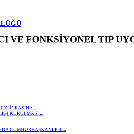
RLÜĞÜ
I VE FONKSİYONEL TIP U
ZI İCRASINA ...
ĞI KURULMASI ...
DA CUMHURBAŞKANLIĞI ...