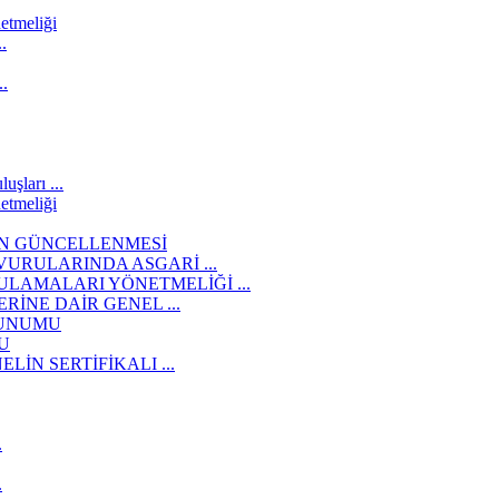
etmeliği
.
..
şları ...
etmeliği
İN GÜNCELLENMESİ
URULARINDA ASGARİ ...
LAMALARI YÖNETMELİĞİ ...
İNE DAİR GENEL ...
SUNUMU
U
İN SERTİFİKALI ...
.
.