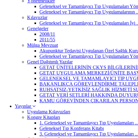
Yönetmelikler
Geleneksel ve Tamamlayıcı Tıp Uygulamaları Yön
Geleneksel ve Tamamlayıcı Tıp Uygulamalarının ..
Kılavuzlar
Geleneksel ve Tamamlayıcı Tıp Uygulamaları İyi .
Genelgeler
2008/11
2011/55
Mülga Mevzuat
Akupunktur Tedavisi Uygulanan Özel Sağlık Kurulu
Geleneksel ve Tamamlayıcı Tıp Uygulamaları Yön
Genel Dağıtımlı Yazılar
GETAT ÜNİTELERİNİN ÇKYS BİLGİLERİN
GETAT UYGULAMA MERKEZİ/ÜNİTE BAŞV
GELENEKSEL VE TAMAMLAYICI TIP UYGU
BAKANLIKÇA GÖREVLENDİRME TALEPLER
RUHSATSIZ-YETKİSİZ SAĞLIK HİZMETİ 
GETAT VERİ SETLERİ HAKKINDA DUYUR
KAMU GÖREVİNDEN ÇIKARILAN PERSONEL
Yayınlar
Uygulama Kılavuzları
Kongre Kitapları
1. Geleneksel ve Tamamlayıcı Tıp Uygulamaları ..
Geleneksel Tıp Konferans Kitabı
3. Geleneksel ve Tamamlayıcı Tıp Uygulamaları ..