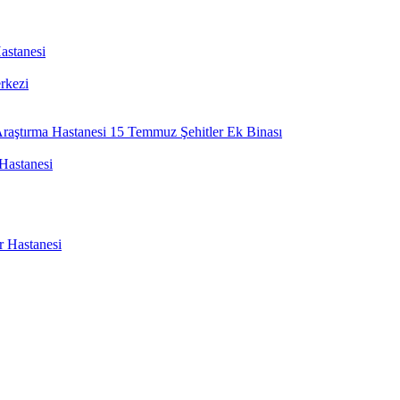
astanesi
rkezi
Araştırma Hastanesi 15 Temmuz Şehitler Ek Binası
Hastanesi
r Hastanesi