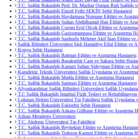
T.C. Sağlık Bakanlığı Prof. Dr. Mazhar Osman Ruh Sağlığı ve
T.C. Sağlık Bakanlığı Elazığ Fethi SEKİN Şehir Hastanesi
T.C. Sağlık Bakanlığı Haydarpaşa Numune Eğitim ve Araştır
T.C. Sağlık Bakanlığı Sultan Abdülhamid Han Eğitim ve Araş
T.C. Sağlık Bakanlığı Çorum Erol Olçok Eğitim ve Araştırma
T.C. Sağlık Bakanlığı Gaziosmanpaşa Eğitim ve Araştırma Ha
T.C. Sağlık Bakanlığı Şanlıurfa Mehmet Akif İnan Eğitim ve 
Sağlık Bilimleri Üniversitesi Şişli Hamidiye Etfal Eğitim ve A
Konya Şehir Hastanesi
T.C. Sağlık Bakanlığı Batman Eğitim ve Araştırma Hastanesi
T.C. Sağlık Bakanlığı Başakşehir Çam ve Sakura Şehir Hasta
T.C. Sağlık Bakanlığı Kanuni Sultan Süleyman Eğitim ve Ara
Karadeniz Teknik Üniversitesi Sağlık Uygulama ve Araştırma
T.C. Sağlık Bakanlığı Muğla Eğitim ve Araştırma Hastanesi
T.C. Sağlık Bakanlığı Samsun Eğitim ve Araştırma Hastanesi
Afyonkarahisar Sağlık Bilimleri Üniversitesi Sağlık Uygulam
T.C Sağlık Bakanlığı İstanbul Fizik Tedavi ve Rehabilitasyon
Lokman Hekim Üniversitesi Tıp Fakültesi Sağlık Uygulama v
T.C. Sağlık Bakanlığı Eskişehir Şehir Hastanesi
T.C. Sağlık Bakanlığı Ankara Gülhane Eğitim ve Araştırma H
Adnan Menderes Üniversitesi
T.C. Akdeniz Üniversitesi Tıp Fakültesi
T.C. Sağlık Bakanlığı Beyhekim Eğitim ve Araştırma Hastane
T.C. Sağlık Bakanlığı Trabzon Kanuni Eğitim ve Araştırma H