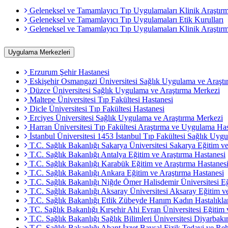
Geleneksel ve Tamamlayıcı Tıp Uygulamaları Klinik Araştır
Geleneksel ve Tamamlayıcı Tıp Uygulamaları Etik Kurulları
Geleneksel ve Tamamlayıcı Tıp Uygulamaları Klinik Araştırm
Uygulama Merkezleri
Erzurum Şehir Hastanesi
Eskişehir Osmangazi Üniversitesi Sağlık Uygulama ve Araştı
Düzce Üniversitesi Sağlık Uygulama ve Araştırma Merkezi
Maltepe Üniversitesi Tıp Fakültesi Hastanesi
Dicle Üniversitesi Tıp Fakültesi Hastanesi
Erciyes Üniversitesi Sağlık Uygulama ve Araştırma Merkezi
Harran Üniversitesi Tıp Fakültesi Araştırma ve Uygulama Has
İstanbul Üniversitesi 1453 İstanbul Tıp Fakültesi Sağlık Uyg
T.C. Sağlık Bakanlığı Sakarya Üniversitesi Sakarya Eğitim ve
T.C. Sağlık Bakanlığı Antalya Eğitim ve Araştırma Hastanesi
T.C. Sağlık Bakanlığı Karabük Eğitim ve Araştırma Hastanes
T.C. Sağlık Bakanlığı Ankara Eğitim ve Araştırma Hastanesi
T.C. Sağlık Bakanlığı Niğde Ömer Halisdemir Üniversitesi Eğ
T.C. Sağlık Bakanlığı Aksaray Üniversitesi Aksaray Eğitim v
T.C. Sağlık Bakanlığı Etlik Zübeyde Hanım Kadın Hastalıklar
TC. Sağlık Bakanlığı Kırşehir Ahi Evran Üniversitesi Eğitim 
T.C. Sağlık Bakanlığı Sağlık Bilimleri Üniversitesi Diyarbakı
T.C. Sağlık Bakanlığı Abant İzzet Baysal Fizik Tedavi ve Reh