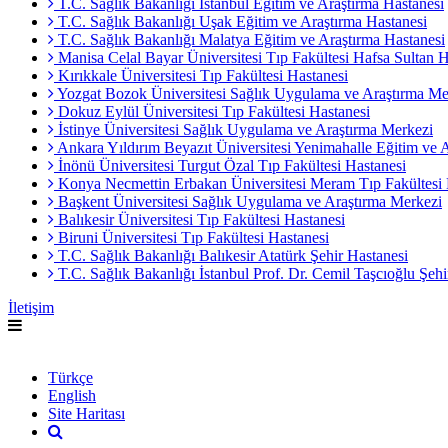
T.C. Sağlık Bakanlığı İstanbul Eğitim ve Araştırma Hastanesi
T.C. Sağlık Bakanlığı Uşak Eğitim ve Araştırma Hastanesi
T.C. Sağlık Bakanlığı Malatya Eğitim ve Araştırma Hastanesi
Manisa Celal Bayar Üniversitesi Tıp Fakültesi Hafsa Sultan H
Kırıkkale Üniversitesi Tıp Fakültesi Hastanesi
Yozgat Bozok Üniversitesi Sağlık Uygulama ve Araştırma Me
Dokuz Eylül Üniversitesi Tıp Fakültesi Hastanesi
İstinye Üniversitesi Sağlık Uygulama ve Araştırma Merkezi
Ankara Yıldırım Beyazıt Üniversitesi Yenimahalle Eğitim ve 
İnönü Üniversitesi Turgut Özal Tıp Fakültesi Hastanesi
Konya Necmettin Erbakan Üniversitesi Meram Tıp Fakültesi 
Başkent Üniversitesi Sağlık Uygulama ve Araştırma Merkezi
Balıkesir Üniversitesi Tıp Fakültesi Hastanesi
Biruni Üniversitesi Tıp Fakültesi Hastanesi
T.C. Sağlık Bakanlığı Balıkesir Atatürk Şehir Hastanesi
T.C. Sağlık Bakanlığı İstanbul Prof. Dr. Cemil Taşcıoğlu Şehi
İletişim
English
Türkçe
English
Site Haritası