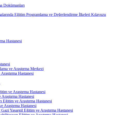
ma Dokümanları
alarında Eğitim Programlama ve Değerlendirme İlkeleri Kılavuzu
rma Hastanesi
tanesi
ulama ve Araştırma Merkezi
 Araştırma Hastanesi
i
itim ve Araştırma Hastanesi
e Araştırma Hastanesi
ı Eğitim ve Araştırma Hastanesi
ve Araştırma Hastanesi
r Gazi Yaşargil Eğitim ve Araştırma Hastanesi
abilitasyon Eğitim ve Araştırma Hastanesi