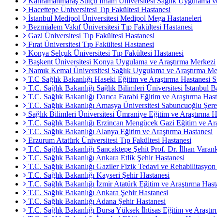
Kahramanmaraş Sütçü İmam Üniversitesi Sağlık Uygulama ve
Hacettepe Üniversitesi Tıp Fakültesi Hastanesi
İstanbul Medipol Üniversitesi Medipol Mega Hastaneleri
Bezmialem Vakıf Üniversitesi Tıp Fakültesi Hastanesi
Gazi Üniversitesi Tıp Fakültesi Hastanesi
Fırat Üniversitesi Tıp Fakültesi Hastanesi
Konya Selçuk Üniversitesi Tıp Fakültesi Hastanesi
Başkent Üniversitesi Konya Uygulama ve Araştırma Merkezi
Namık Kemal Üniversitesi Sağlık Uygulama ve Araştırma Me
T.C Sağlık Bakanlığı Haseki Eğitim ve Araştırma Hastanesi S
T.C. Sağlık Bakanlığı Sağlık Bilimleri Üniversitesi İstanbul B
T.C. Sağlık Bakanlığı Darıca Farabi Eğitim ve Araştırma Hast
T.C. Sağlık Bakanlığı Amasya Üniversitesi Sabuncuoğlu Şeref
Sağlık Bilimleri Üniversitesi Ümraniye Eğitim ve Araştırma H
T.C. Sağlık Bakanlığı Erzincan Mengücek Gazi Eğitim ve Ara
T.C. Sağlık Bakanlığı Alanya Eğitim ve Araştırma Hastanesi
Erzurum Atatürk Üniversitesi Tıp Fakültesi Hastanesi
T.C. Sağlık Bakanlığı Sancaktepe Şehit Prof. Dr. İlhan Varan
T.C. Sağlık Bakanlığı Ankara Etlik Şehir Hastanesi
T.C. Sağlık Bakanlığı Gaziler Fizik Tedavi ve Rehabilitasyon
T.C. Sağlık Bakanlığı Kayseri Şehir Hastanesi
T.C. Sağlık Bakanlığı İzmir Atatürk Eğitim ve Araştırma Hast
T.C. Sağlık Bakanlığı Ankara Şehir Hastanesi
T.C. Sağlık Bakanlığı Adana Şehir Hastanesi
T.C. Sağlık Bakanlığı Bursa Yüksek İhtisas Eğitim ve Araştı