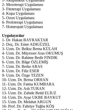
1- Akupunktur Uygulaması
2- Mezoterapi Uygulaması
3- Fitoterapi Uygulaması
4- Kupa Uygulaması
5- Ozon
Uygulaması
6- Proloterapi
Uygulaması
7- Homeopati
Uygulaması
Uygulayıcılar
1- Dr. Hakan BAYRAKTAR
2- Doç. Dr. Emre ADIGÜZEL
3- Uzm. Dr. Belkız Berna KÜLAH
4- Uzm. Dr. Müyesser Aras OKUMUŞ
5- Uzm. Dr. Rahime Bedir FINDIK
6- Uzm. Dr. Bilge ÖZLEMİŞ
7- Uzm. Dr. Berke ARAS
8- Uzm. Dr. Filiz ESER
9- Uzm. Dr. Özge TEZEN
10- Uzm. Dr. Berna ORHAN
11- Uzm. Dr. Fatma KUMBARA
12- Uzm. Dr. Aslı TURAN
13- Uzm. Dr. Zahide Betül ELİUZ
14- Uzm. Dr. Ayşe UKBE BAYKUT
15- Uzm. Dr. Melahat ARGUN
16- Prof. Dr. Fahriye Tuğba KÖŞ