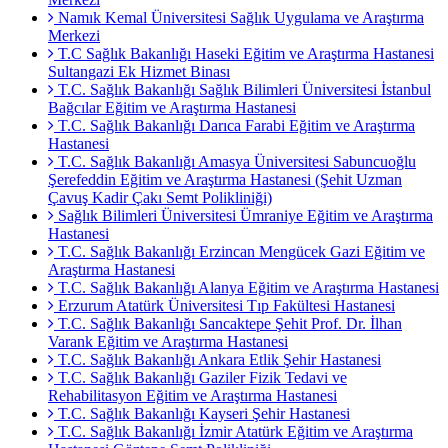
Namık Kemal Üniversitesi Sağlık Uygulama ve Araştırma
Merkezi
T.C Sağlık Bakanlığı Haseki Eğitim ve Araştırma Hastanesi
Sultangazi Ek Hizmet Binası
T.C. Sağlık Bakanlığı Sağlık Bilimleri Üniversitesi İstanbul
Bağcılar Eğitim ve Araştırma Hastanesi
T.C. Sağlık Bakanlığı Darıca Farabi Eğitim ve Araştırma
Hastanesi
T.C. Sağlık Bakanlığı Amasya Üniversitesi Sabuncuoğlu
Şerefeddin Eğitim ve Araştırma Hastanesi (Şehit Uzman
Çavuş Kadir Çakı Semt Polikliniği)
Sağlık Bilimleri Üniversitesi Ümraniye Eğitim ve Araştırma
Hastanesi
T.C. Sağlık Bakanlığı Erzincan Mengücek Gazi Eğitim ve
Araştırma Hastanesi
T.C. Sağlık Bakanlığı Alanya Eğitim ve Araştırma Hastanesi
Erzurum Atatürk Üniversitesi Tıp Fakültesi Hastanesi
T.C. Sağlık Bakanlığı Sancaktepe Şehit Prof. Dr. İlhan
Varank Eğitim ve Araştırma Hastanesi
T.C. Sağlık Bakanlığı Ankara Etlik Şehir Hastanesi
T.C. Sağlık Bakanlığı Gaziler Fizik Tedavi ve
Rehabilitasyon Eğitim ve Araştırma Hastanesi
T.C. Sağlık Bakanlığı Kayseri Şehir Hastanesi
T.C. Sağlık Bakanlığı İzmir Atatürk Eğitim ve Araştırma