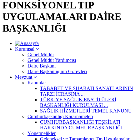
FONKSİYONEL TIP
UYGULAMALARI DAİRE
BAŞKANLIĞI
Kurumsal
Genel Müdür
Genel Müdür Yardımcısı
Daire Başkanı
Daire Başkanlığının Görevleri
Mevzuat
Kanunlar
TABABET VE ŞUABATI SANATLARININ
TARZI İCRASINA ...
TÜRKİYE SAĞLIK ENSTİTÜLERİ
BAŞKANLIĞI KURULMASI ...
SAĞLIK HİZMETLERİ TEMEL KANUNU
Cumhurbaşkanlığı Kararnameleri
CUMHURBAŞKANLIĞI TEŞKİLATI
HAKKINDA CUMHURBAŞKANLIĞI ...
Yönetmelikler
Geleneksel ve Tamamlayıcı Tıp Uygulamaları