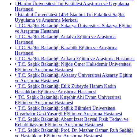
Harran Üniversitesi Tıp Fakültesi Araştırma ve Uygulama
Hastanesi
İstanbul Üniversitesi 1453 İstanbul Tıp Fakültesi Sağlık
Uygulama ve Araştırma Merkezi
T.C. Sağlık Bakanlığı Sakarya Üniversitesi Sakarya Eğitim
ve Araştırma Hastanesi
T.C. Sağlık Bakanlığı Antalya Eğitim ve Araştırma
Hastanesi
T.C. Sağlık Bakanlığı Karabük Eğitim ve Araştırma
Hastanesi
T.C. Sağlık Bakanlığı Ankara Eğitim ve Araştırma Hastanesi
T.C. Sağlık Bakanlığı Niğde Ömer Halisdemir Üniversitesi
Eğitim ve Araştırma Hastanesi
T.C. Sağlık Bakanlığı Aksaray Üniversitesi Aksaray Eğitim
ve Araştırma Hastanesi
T.C. Sağlık Bakanlığı Etlik Zübeyde Hanım Kadın
Hastalıkları Eğitim ve Araştırma Hastanesi
TC. Sağlık Bakanlığı Kırşehir Ahi Evran Üniversitesi
Eğitim ve Araştırma Hastanesi
T.C. Sağlık Bakanlığı Sağlık Bilimleri Üniversitesi
Diyarbakır Gazi Yaşargil Eğitim ve Araştırma Hastanesi
T.C. Sağlık Bakanlığı Abant İzzet Baysal Fizik Tedavi ve
Rehabilitasyon Eğitim ve Araştırma Hastanesi
T.C. Sağlık Bakanlığı Prof. Dr. Mazhar Osman Ruh Sağlığı
ve Hastalıkları Eğitim ve Araştırma Hastanesi