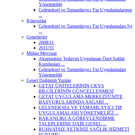
Yönetmeliği
Geleneksel ve Tamamlayıcı Tıp Uygulamalarının
...
Kılavuzlar
Geleneksel ve Tamamlayıcı Tıp Uygulamaları İyi
...
Genelgeler
2008/11
2011/55
Mülga Mevzuat
Akupunktur Tedavisi Uygulanan Özel Sağlık
Kuruluşları ...
Geleneksel ve Tamamlayıcı Tıp Uygulamaları
Yönetmeliği
Genel Dağıtımlı Yazılar
GETAT ÜNİTELERİNİN ÇKYS
BİLGİLERİNİN GÜNCELLENMESİ
GETAT UYGULAMA MERKEZİ/ÜNİTE
BAŞVURULARINDA ASGARİ ...
GELENEKSEL VE TAMAMLAYICI TIP
UYGULAMALARI YÖNETMELİĞİ ...
BAKANLIKÇA GÖREVLENDİRME
TALEPLERİNE DAİR GENEL ...
RUHSATSIZ-YETKİSİZ SAĞLIK HİZMETİ
SUNUMU