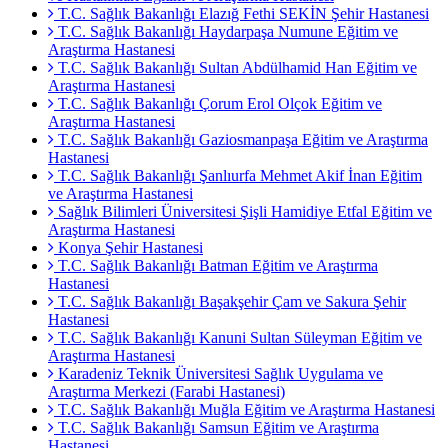
T.C. Sağlık Bakanlığı Elazığ Fethi SEKİN Şehir Hastanesi
T.C. Sağlık Bakanlığı Haydarpaşa Numune Eğitim ve
Araştırma Hastanesi
T.C. Sağlık Bakanlığı Sultan Abdülhamid Han Eğitim ve
Araştırma Hastanesi
T.C. Sağlık Bakanlığı Çorum Erol Olçok Eğitim ve
Araştırma Hastanesi
T.C. Sağlık Bakanlığı Gaziosmanpaşa Eğitim ve Araştırma
Hastanesi
T.C. Sağlık Bakanlığı Şanlıurfa Mehmet Akif İnan Eğitim
ve Araştırma Hastanesi
Sağlık Bilimleri Üniversitesi Şişli Hamidiye Etfal Eğitim ve
Araştırma Hastanesi
Konya Şehir Hastanesi
T.C. Sağlık Bakanlığı Batman Eğitim ve Araştırma
Hastanesi
T.C. Sağlık Bakanlığı Başakşehir Çam ve Sakura Şehir
Hastanesi
T.C. Sağlık Bakanlığı Kanuni Sultan Süleyman Eğitim ve
Araştırma Hastanesi
Karadeniz Teknik Üniversitesi Sağlık Uygulama ve
Araştırma Merkezi (Farabi Hastanesi)
T.C. Sağlık Bakanlığı Muğla Eğitim ve Araştırma Hastanesi
T.C. Sağlık Bakanlığı Samsun Eğitim ve Araştırma
Hastanesi