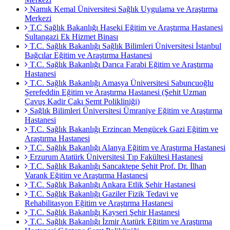
Namık Kemal Üniversitesi Sağlık Uygulama ve Araştırma
Merkezi
T.C Sağlık Bakanlığı Haseki Eğitim ve Araştırma Hastanesi
Sultangazi Ek Hizmet Binası
T.C. Sağlık Bakanlığı Sağlık Bilimleri Üniversitesi İstanbul
Bağcılar Eğitim ve Araştırma Hastanesi
T.C. Sağlık Bakanlığı Darıca Farabi Eğitim ve Araştırma
Hastanesi
T.C. Sağlık Bakanlığı Amasya Üniversitesi Sabuncuoğlu
Şerefeddin Eğitim ve Araştırma Hastanesi (Şehit Uzman
Çavuş Kadir Çakı Semt Polikliniği)
Sağlık Bilimleri Üniversitesi Ümraniye Eğitim ve Araştırma
Hastanesi
T.C. Sağlık Bakanlığı Erzincan Mengücek Gazi Eğitim ve
Araştırma Hastanesi
T.C. Sağlık Bakanlığı Alanya Eğitim ve Araştırma Hastanesi
Erzurum Atatürk Üniversitesi Tıp Fakültesi Hastanesi
T.C. Sağlık Bakanlığı Sancaktepe Şehit Prof. Dr. İlhan
Varank Eğitim ve Araştırma Hastanesi
T.C. Sağlık Bakanlığı Ankara Etlik Şehir Hastanesi
T.C. Sağlık Bakanlığı Gaziler Fizik Tedavi ve
Rehabilitasyon Eğitim ve Araştırma Hastanesi
T.C. Sağlık Bakanlığı Kayseri Şehir Hastanesi
T.C. Sağlık Bakanlığı İzmir Atatürk Eğitim ve Araştırma