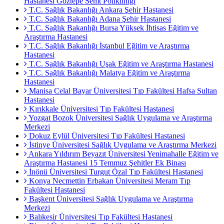
Hastanesi Göztepe Semt Polikliniği
T.C. Sağlık Bakanlığı Ankara Şehir Hastanesi
T.C. Sağlık Bakanlığı Adana Şehir Hastanesi
T.C. Sağlık Bakanlığı Bursa Yüksek İhtisas Eğitim ve
Araştırma Hastanesi
T.C. Sağlık Bakanlığı İstanbul Eğitim ve Araştırma
Hastanesi
T.C. Sağlık Bakanlığı Uşak Eğitim ve Araştırma Hastanesi
T.C. Sağlık Bakanlığı Malatya Eğitim ve Araştırma
Hastanesi
Manisa Celal Bayar Üniversitesi Tıp Fakültesi Hafsa Sultan
Hastanesi
Kırıkkale Üniversitesi Tıp Fakültesi Hastanesi
Yozgat Bozok Üniversitesi Sağlık Uygulama ve Araştırma
Merkezi
Dokuz Eylül Üniversitesi Tıp Fakültesi Hastanesi
İstinye Üniversitesi Sağlık Uygulama ve Araştırma Merkezi
Ankara Yıldırım Beyazıt Üniversitesi Yenimahalle Eğitim ve
Araştırma Hastanesi 15 Temmuz Şehitler Ek Binası
İnönü Üniversitesi Turgut Özal Tıp Fakültesi Hastanesi
Konya Necmettin Erbakan Üniversitesi Meram Tıp
Fakültesi Hastanesi
Başkent Üniversitesi Sağlık Uygulama ve Araştırma
Merkezi
Balıkesir Üniversitesi Tıp Fakültesi Hastanesi