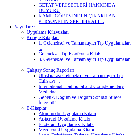
GETAT VERİ SETLERİ HAKKINDA
DUYURU
KAMU GÖREVİNDEN ÇIKARILAN
PERSONELİN SERTİFİKALI ...
Yayınlar
Uygulama Kılavuzları
Kongre Kitapları
1. Geleneksel ve Tamamlayıcı Tıp Uygulamaları
...
Geleneksel Tıp Konferans Kitabı
3. Geleneksel ve Tamamlayıcı Tıp Uygulamaları
...
Çalıştay Sonuç Raporları
Uluslararası Geleneksel ve Tamamlayıcı Tıp
Çalıştayı ...
International Traditional and Complementary
Medicine ...
Gebelik, Doğum ve Doğum Sonrası Sürece
İntegratif ...
E-Kitaplar
Akupunktur Uygulama Kitabı
Apiterapi Uygulama Kitabı
Fitoterapi Uygulaması Kitabı
Mezoterapi Uygulama Kitabı