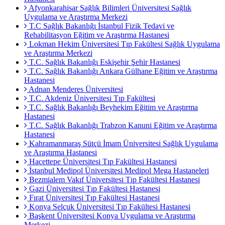
Afyonkarahisar Sağlık Bilimleri Üniversitesi Sağlık
Uygulama ve Araştırma Merkezi
T.C Sağlık Bakanlığı İstanbul Fizik Tedavi ve
Rehabilitasyon Eğitim ve Araştırma Hastanesi
Lokman Hekim Üniversitesi Tıp Fakültesi Sağlık Uygulama
ve Araştırma Merkezi
T.C. Sağlık Bakanlığı Eskişehir Şehir Hastanesi
T.C. Sağlık Bakanlığı Ankara Gülhane Eğitim ve Araştırma
Hastanesi
Adnan Menderes Üniversitesi
T.C. Akdeniz Üniversitesi Tıp Fakültesi
T.C. Sağlık Bakanlığı Beyhekim Eğitim ve Araştırma
Hastanesi
T.C. Sağlık Bakanlığı Trabzon Kanuni Eğitim ve Araştırma
Hastanesi
Kahramanmaraş Sütçü İmam Üniversitesi Sağlık Uygulama
ve Araştırma Hastanesi
Hacettepe Üniversitesi Tıp Fakültesi Hastanesi
İstanbul Medipol Üniversitesi Medipol Mega Hastaneleri
Bezmialem Vakıf Üniversitesi Tıp Fakültesi Hastanesi
Gazi Üniversitesi Tıp Fakültesi Hastanesi
Fırat Üniversitesi Tıp Fakültesi Hastanesi
Konya Selçuk Üniversitesi Tıp Fakültesi Hastanesi
Başkent Üniversitesi Konya Uygulama ve Araştırma
Merkezi