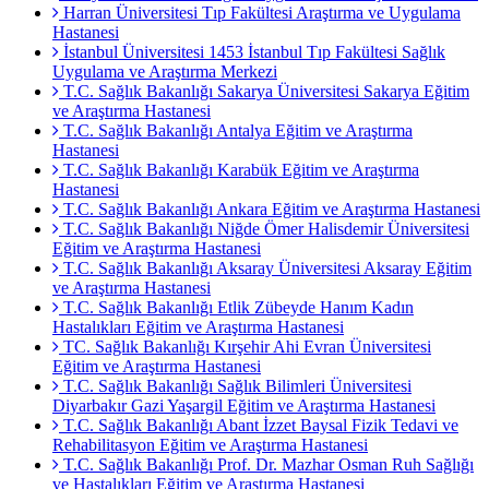
Harran Üniversitesi Tıp Fakültesi Araştırma ve Uygulama
Hastanesi
İstanbul Üniversitesi 1453 İstanbul Tıp Fakültesi Sağlık
Uygulama ve Araştırma Merkezi
T.C. Sağlık Bakanlığı Sakarya Üniversitesi Sakarya Eğitim
ve Araştırma Hastanesi
T.C. Sağlık Bakanlığı Antalya Eğitim ve Araştırma
Hastanesi
T.C. Sağlık Bakanlığı Karabük Eğitim ve Araştırma
Hastanesi
T.C. Sağlık Bakanlığı Ankara Eğitim ve Araştırma Hastanesi
T.C. Sağlık Bakanlığı Niğde Ömer Halisdemir Üniversitesi
Eğitim ve Araştırma Hastanesi
T.C. Sağlık Bakanlığı Aksaray Üniversitesi Aksaray Eğitim
ve Araştırma Hastanesi
T.C. Sağlık Bakanlığı Etlik Zübeyde Hanım Kadın
Hastalıkları Eğitim ve Araştırma Hastanesi
TC. Sağlık Bakanlığı Kırşehir Ahi Evran Üniversitesi
Eğitim ve Araştırma Hastanesi
T.C. Sağlık Bakanlığı Sağlık Bilimleri Üniversitesi
Diyarbakır Gazi Yaşargil Eğitim ve Araştırma Hastanesi
T.C. Sağlık Bakanlığı Abant İzzet Baysal Fizik Tedavi ve
Rehabilitasyon Eğitim ve Araştırma Hastanesi
T.C. Sağlık Bakanlığı Prof. Dr. Mazhar Osman Ruh Sağlığı
ve Hastalıkları Eğitim ve Araştırma Hastanesi