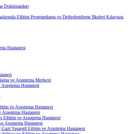
ma Dokümanları
alarında Eğitim Programlama ve Değerlendirme İlkeleri Kılavuzu
rma Hastanesi
tanesi
ulama ve Araştırma Merkezi
 Araştırma Hastanesi
i
itim ve Araştırma Hastanesi
e Araştırma Hastanesi
ı Eğitim ve Araştırma Hastanesi
ve Araştırma Hastanesi
r Gazi Yaşargil Eğitim ve Araştırma Hastanesi
abilitasyon Eğitim ve Araştırma Hastanesi