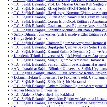
T.C. Sağlık Bakanlığı Prof. Dr. Mazhar Osman Ruh Sağlığı ve
T.C. Sağlık Bakanlığı Elazığ Fethi SEKİN Şehir Hastanesi
T.C. Sağlık Bakanlığı Haydarpaşa Numune Eğitim ve Araştır
T.C. Sağlık Bakanlığı Sultan Abdülhamid Han Eğitim ve Araş
T.C. Sağlık Bakanlığı Çorum Erol Olçok Eğitim ve Araştırma
T.C. Sağlık Bakanlığı Gaziosmanpaşa Eğitim ve Araştırma Ha
T.C. Sağlık Bakanlığı Şanlıurfa Mehmet Akif İnan Eğitim ve 
Sağlık Bilimleri Üniversitesi Şişli Hamidiye Etfal Eğitim ve A
Konya Şehir Hastanesi
T.C. Sağlık Bakanlığı Batman Eğitim ve Araştırma Hastanesi
T.C. Sağlık Bakanlığı Başakşehir Çam ve Sakura Şehir Hasta
T.C. Sağlık Bakanlığı Kanuni Sultan Süleyman Eğitim ve Ara
Karadeniz Teknik Üniversitesi Sağlık Uygulama ve Araştırma
T.C. Sağlık Bakanlığı Muğla Eğitim ve Araştırma Hastanesi
T.C. Sağlık Bakanlığı Samsun Eğitim ve Araştırma Hastanesi
Afyonkarahisar Sağlık Bilimleri Üniversitesi Sağlık Uygulam
T.C Sağlık Bakanlığı İstanbul Fizik Tedavi ve Rehabilitasyon
Lokman Hekim Üniversitesi Tıp Fakültesi Sağlık Uygulama v
T.C. Sağlık Bakanlığı Eskişehir Şehir Hastanesi
T.C. Sağlık Bakanlığı Ankara Gülhane Eğitim ve Araştırma H
Adnan Menderes Üniversitesi
T.C. Akdeniz Üniversitesi Tıp Fakültesi
T.C. Sağlık Bakanlığı Beyhekim Eğitim ve Araştırma Hastane
T.C. Sağlık Bakanlığı Trabzon Kanuni Eğitim ve Araştırma H