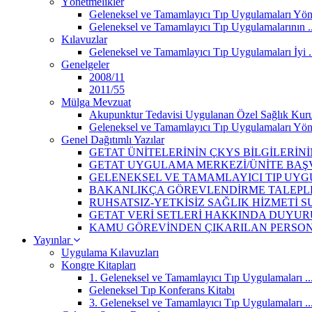
Yönetmelikler
Geleneksel ve Tamamlayıcı Tıp Uygulamaları Yön
Geleneksel ve Tamamlayıcı Tıp Uygulamalarının ..
Kılavuzlar
Geleneksel ve Tamamlayıcı Tıp Uygulamaları İyi .
Genelgeler
2008/11
2011/55
Mülga Mevzuat
Akupunktur Tedavisi Uygulanan Özel Sağlık Kurulu
Geleneksel ve Tamamlayıcı Tıp Uygulamaları Yön
Genel Dağıtımlı Yazılar
GETAT ÜNİTELERİNİN ÇKYS BİLGİLERİN
GETAT UYGULAMA MERKEZİ/ÜNİTE BAŞV
GELENEKSEL VE TAMAMLAYICI TIP UYGU
BAKANLIKÇA GÖREVLENDİRME TALEPLER
RUHSATSIZ-YETKİSİZ SAĞLIK HİZMETİ 
GETAT VERİ SETLERİ HAKKINDA DUYUR
KAMU GÖREVİNDEN ÇIKARILAN PERSONEL
Yayınlar
Uygulama Kılavuzları
Kongre Kitapları
1. Geleneksel ve Tamamlayıcı Tıp Uygulamaları ..
Geleneksel Tıp Konferans Kitabı
3. Geleneksel ve Tamamlayıcı Tıp Uygulamaları ..