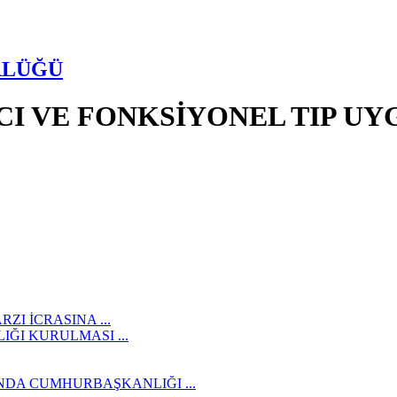
RLÜĞÜ
I VE FONKSİYONEL TIP U
ZI İCRASINA ...
ĞI KURULMASI ...
DA CUMHURBAŞKANLIĞI ...