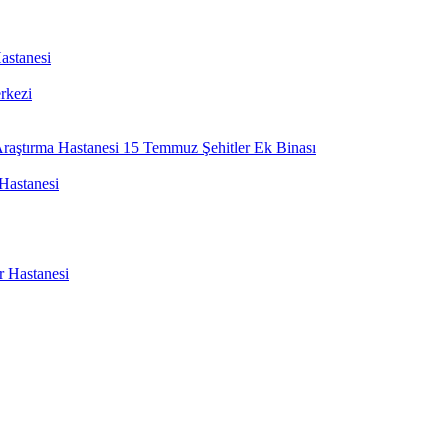
astanesi
rkezi
Araştırma Hastanesi 15 Temmuz Şehitler Ek Binası
Hastanesi
r Hastanesi