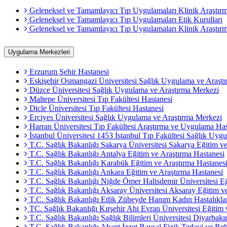
Geleneksel ve Tamamlayıcı Tıp Uygulamaları Klinik Araştır
Geleneksel ve Tamamlayıcı Tıp Uygulamaları Etik Kurulları
Geleneksel ve Tamamlayıcı Tıp Uygulamaları Klinik Araştırm
Uygulama Merkezleri
Erzurum Şehir Hastanesi
Eskişehir Osmangazi Üniversitesi Sağlık Uygulama ve Araştı
Düzce Üniversitesi Sağlık Uygulama ve Araştırma Merkezi
Maltepe Üniversitesi Tıp Fakültesi Hastanesi
Dicle Üniversitesi Tıp Fakültesi Hastanesi
Erciyes Üniversitesi Sağlık Uygulama ve Araştırma Merkezi
Harran Üniversitesi Tıp Fakültesi Araştırma ve Uygulama Has
İstanbul Üniversitesi 1453 İstanbul Tıp Fakültesi Sağlık Uyg
T.C. Sağlık Bakanlığı Sakarya Üniversitesi Sakarya Eğitim ve
T.C. Sağlık Bakanlığı Antalya Eğitim ve Araştırma Hastanesi
T.C. Sağlık Bakanlığı Karabük Eğitim ve Araştırma Hastanes
T.C. Sağlık Bakanlığı Ankara Eğitim ve Araştırma Hastanesi
T.C. Sağlık Bakanlığı Niğde Ömer Halisdemir Üniversitesi Eğ
T.C. Sağlık Bakanlığı Aksaray Üniversitesi Aksaray Eğitim v
T.C. Sağlık Bakanlığı Etlik Zübeyde Hanım Kadın Hastalıklar
TC. Sağlık Bakanlığı Kırşehir Ahi Evran Üniversitesi Eğitim 
T.C. Sağlık Bakanlığı Sağlık Bilimleri Üniversitesi Diyarbakı
T.C. Sağlık Bakanlığı Abant İzzet Baysal Fizik Tedavi ve Reh