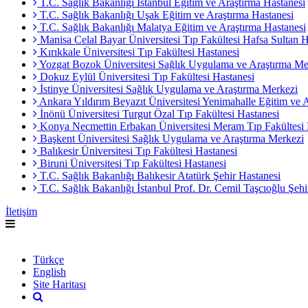
T.C. Sağlık Bakanlığı İstanbul Eğitim ve Araştırma Hastanesi
T.C. Sağlık Bakanlığı Uşak Eğitim ve Araştırma Hastanesi
T.C. Sağlık Bakanlığı Malatya Eğitim ve Araştırma Hastanesi
Manisa Celal Bayar Üniversitesi Tıp Fakültesi Hafsa Sultan H
Kırıkkale Üniversitesi Tıp Fakültesi Hastanesi
Yozgat Bozok Üniversitesi Sağlık Uygulama ve Araştırma Me
Dokuz Eylül Üniversitesi Tıp Fakültesi Hastanesi
İstinye Üniversitesi Sağlık Uygulama ve Araştırma Merkezi
Ankara Yıldırım Beyazıt Üniversitesi Yenimahalle Eğitim ve 
İnönü Üniversitesi Turgut Özal Tıp Fakültesi Hastanesi
Konya Necmettin Erbakan Üniversitesi Meram Tıp Fakültesi 
Başkent Üniversitesi Sağlık Uygulama ve Araştırma Merkezi
Balıkesir Üniversitesi Tıp Fakültesi Hastanesi
Biruni Üniversitesi Tıp Fakültesi Hastanesi
T.C. Sağlık Bakanlığı Balıkesir Atatürk Şehir Hastanesi
T.C. Sağlık Bakanlığı İstanbul Prof. Dr. Cemil Taşcıoğlu Şehi
İletişim
English
Türkçe
English
Site Haritası