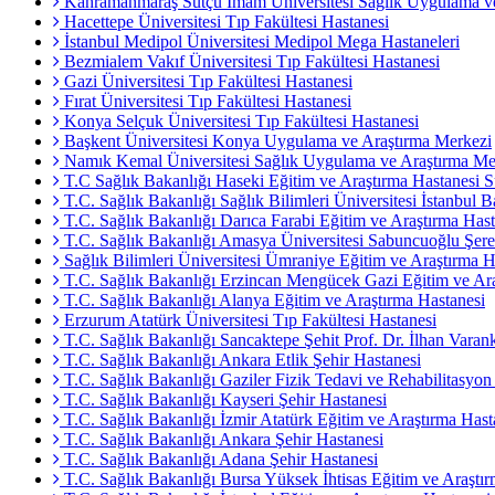
Kahramanmaraş Sütçü İmam Üniversitesi Sağlık Uygulama ve
Hacettepe Üniversitesi Tıp Fakültesi Hastanesi
İstanbul Medipol Üniversitesi Medipol Mega Hastaneleri
Bezmialem Vakıf Üniversitesi Tıp Fakültesi Hastanesi
Gazi Üniversitesi Tıp Fakültesi Hastanesi
Fırat Üniversitesi Tıp Fakültesi Hastanesi
Konya Selçuk Üniversitesi Tıp Fakültesi Hastanesi
Başkent Üniversitesi Konya Uygulama ve Araştırma Merkezi
Namık Kemal Üniversitesi Sağlık Uygulama ve Araştırma Me
T.C Sağlık Bakanlığı Haseki Eğitim ve Araştırma Hastanesi S
T.C. Sağlık Bakanlığı Sağlık Bilimleri Üniversitesi İstanbul B
T.C. Sağlık Bakanlığı Darıca Farabi Eğitim ve Araştırma Hast
T.C. Sağlık Bakanlığı Amasya Üniversitesi Sabuncuoğlu Şeref
Sağlık Bilimleri Üniversitesi Ümraniye Eğitim ve Araştırma H
T.C. Sağlık Bakanlığı Erzincan Mengücek Gazi Eğitim ve Ara
T.C. Sağlık Bakanlığı Alanya Eğitim ve Araştırma Hastanesi
Erzurum Atatürk Üniversitesi Tıp Fakültesi Hastanesi
T.C. Sağlık Bakanlığı Sancaktepe Şehit Prof. Dr. İlhan Varan
T.C. Sağlık Bakanlığı Ankara Etlik Şehir Hastanesi
T.C. Sağlık Bakanlığı Gaziler Fizik Tedavi ve Rehabilitasyon
T.C. Sağlık Bakanlığı Kayseri Şehir Hastanesi
T.C. Sağlık Bakanlığı İzmir Atatürk Eğitim ve Araştırma Hast
T.C. Sağlık Bakanlığı Ankara Şehir Hastanesi
T.C. Sağlık Bakanlığı Adana Şehir Hastanesi
T.C. Sağlık Bakanlığı Bursa Yüksek İhtisas Eğitim ve Araştı