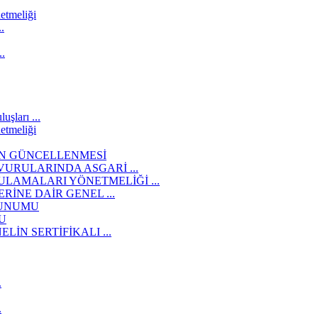
etmeliği
.
..
şları ...
etmeliği
İN GÜNCELLENMESİ
URULARINDA ASGARİ ...
LAMALARI YÖNETMELİĞİ ...
İNE DAİR GENEL ...
SUNUMU
U
İN SERTİFİKALI ...
.
.