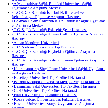
Afyonkarahisar Sağlık Bilimleri Üniversitesi Sağlık
Uygulama ve Araştırma Merkezi
T.C Sağlık Bakanlığı İstanbul Fizik Tedavi ve
Rehabilitasyon Eğitim ve Araştırma Hastanesi
Lokman Hekim Üniversitesi Tıp Fakültesi Sağlık Uygulama
ve Araştırma Merkezi
T.C. Sağlık Bakanlığı Eskişehir Şehir Hastanesi
T.C. Sağlık Bakanlığı Ankara Gülhane Eğitim ve Araştırma
Hastanesi
Adnan Menderes Üniversitesi
T.C. Akdeniz Üniversitesi Tıp Fakültesi
T.C. Sağlık Bakanlığı Beyhekim Eğitim ve Araştırma
Hastanesi
T.C. Sağlık Bakanlığı Trabzon Kanuni Eğitim ve Araştırma
Hastanesi
Kahramanmaraş Sütçü İmam Üniversitesi Sağlık Uygulama
ve Araştırma Hastanesi
Hacettepe Üniversitesi Tıp Fakültesi Hastanesi
İstanbul Medipol Üniversitesi Medipol Mega Hastaneleri
Bezmialem Vakıf Üniversitesi Tıp Fakültesi Hastanesi
Gazi Üniversitesi Tıp Fakültesi Hastanesi
Fırat Üniversitesi Tıp Fakültesi Hastanesi
Konya Selçuk Üniversitesi Tıp Fakültesi Hastanesi
Başkent Üniversitesi Konya Uygulama ve Araştırma
Merkezi