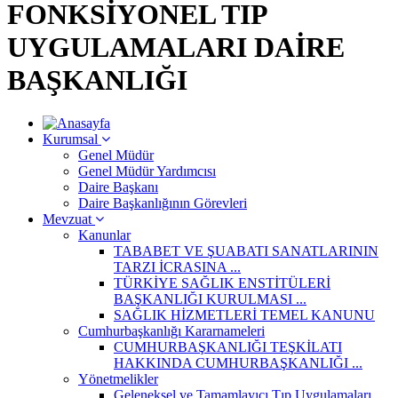
FONKSİYONEL TIP
UYGULAMALARI DAİRE
BAŞKANLIĞI
Kurumsal
Genel Müdür
Genel Müdür Yardımcısı
Daire Başkanı
Daire Başkanlığının Görevleri
Mevzuat
Kanunlar
TABABET VE ŞUABATI SANATLARININ
TARZI İCRASINA ...
TÜRKİYE SAĞLIK ENSTİTÜLERİ
BAŞKANLIĞI KURULMASI ...
SAĞLIK HİZMETLERİ TEMEL KANUNU
Cumhurbaşkanlığı Kararnameleri
CUMHURBAŞKANLIĞI TEŞKİLATI
HAKKINDA CUMHURBAŞKANLIĞI ...
Yönetmelikler
Geleneksel ve Tamamlayıcı Tıp Uygulamaları