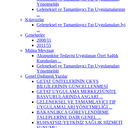
Yönetmeliği
Geleneksel ve Tamamlayıcı Tıp Uygulamalarının
...
Kılavuzlar
Geleneksel ve Tamamlayıcı Tıp Uygulamaları İyi
...
Genelgeler
2008/11
2011/55
Mülga Mevzuat
Akupunktur Tedavisi Uygulanan Özel Sağlık
Kuruluşları ...
Geleneksel ve Tamamlayıcı Tıp Uygulamaları
Yönetmeliği
Genel Dağıtımlı Yazılar
GETAT ÜNİTELERİNİN ÇKYS
BİLGİLERİNİN GÜNCELLENMESİ
GETAT UYGULAMA MERKEZİ/ÜNİTE
BAŞVURULARINDA ASGARİ ...
GELENEKSEL VE TAMAMLAYICI TIP
UYGULAMALARI YÖNETMELİĞİ ...
BAKANLIKÇA GÖREVLENDİRME
TALEPLERİNE DAİR GENEL ...
RUHSATSIZ-YETKİSİZ SAĞLIK HİZMETİ
SUNUMU