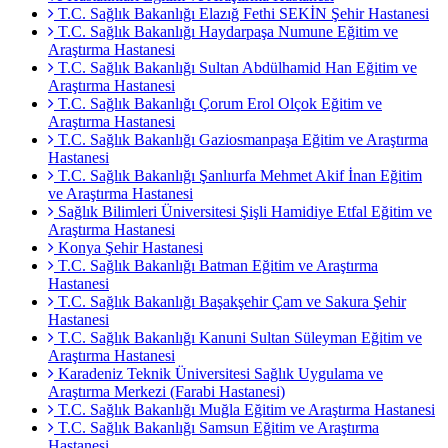
T.C. Sağlık Bakanlığı Elazığ Fethi SEKİN Şehir Hastanesi
T.C. Sağlık Bakanlığı Haydarpaşa Numune Eğitim ve
Araştırma Hastanesi
T.C. Sağlık Bakanlığı Sultan Abdülhamid Han Eğitim ve
Araştırma Hastanesi
T.C. Sağlık Bakanlığı Çorum Erol Olçok Eğitim ve
Araştırma Hastanesi
T.C. Sağlık Bakanlığı Gaziosmanpaşa Eğitim ve Araştırma
Hastanesi
T.C. Sağlık Bakanlığı Şanlıurfa Mehmet Akif İnan Eğitim
ve Araştırma Hastanesi
Sağlık Bilimleri Üniversitesi Şişli Hamidiye Etfal Eğitim ve
Araştırma Hastanesi
Konya Şehir Hastanesi
T.C. Sağlık Bakanlığı Batman Eğitim ve Araştırma
Hastanesi
T.C. Sağlık Bakanlığı Başakşehir Çam ve Sakura Şehir
Hastanesi
T.C. Sağlık Bakanlığı Kanuni Sultan Süleyman Eğitim ve
Araştırma Hastanesi
Karadeniz Teknik Üniversitesi Sağlık Uygulama ve
Araştırma Merkezi (Farabi Hastanesi)
T.C. Sağlık Bakanlığı Muğla Eğitim ve Araştırma Hastanesi
T.C. Sağlık Bakanlığı Samsun Eğitim ve Araştırma
Hastanesi