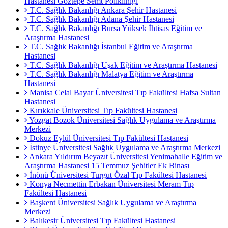
Hastanesi Göztepe Semt Polikliniği
T.C. Sağlık Bakanlığı Ankara Şehir Hastanesi
T.C. Sağlık Bakanlığı Adana Şehir Hastanesi
T.C. Sağlık Bakanlığı Bursa Yüksek İhtisas Eğitim ve
Araştırma Hastanesi
T.C. Sağlık Bakanlığı İstanbul Eğitim ve Araştırma
Hastanesi
T.C. Sağlık Bakanlığı Uşak Eğitim ve Araştırma Hastanesi
T.C. Sağlık Bakanlığı Malatya Eğitim ve Araştırma
Hastanesi
Manisa Celal Bayar Üniversitesi Tıp Fakültesi Hafsa Sultan
Hastanesi
Kırıkkale Üniversitesi Tıp Fakültesi Hastanesi
Yozgat Bozok Üniversitesi Sağlık Uygulama ve Araştırma
Merkezi
Dokuz Eylül Üniversitesi Tıp Fakültesi Hastanesi
İstinye Üniversitesi Sağlık Uygulama ve Araştırma Merkezi
Ankara Yıldırım Beyazıt Üniversitesi Yenimahalle Eğitim ve
Araştırma Hastanesi 15 Temmuz Şehitler Ek Binası
İnönü Üniversitesi Turgut Özal Tıp Fakültesi Hastanesi
Konya Necmettin Erbakan Üniversitesi Meram Tıp
Fakültesi Hastanesi
Başkent Üniversitesi Sağlık Uygulama ve Araştırma
Merkezi
Balıkesir Üniversitesi Tıp Fakültesi Hastanesi