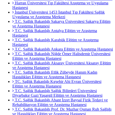
Harran Üniversitesi Tıp Fakültesi Araştırma ve Uygulama
Hastanesi
İstanbul Üniversitesi 1453 İstanbul Tıp Fakültesi Sağlık
Uygulama ve Araştırma Merkezi
T.C. Sağlık Bakanlığı Sakarya Üniversitesi Sakarya Eğitim
ve Araştırma Hastanesi
T.C. Sağlık Bakanlığı Antalya Eğitim ve Araştırma
Hastanesi
T.C. Sağlık Bakanlığı Karabük Eğitim ve Araştırma
Hastanesi
T.C. Sağlık Bakanlığı Ankara Eğitim ve Araştırma Hastanesi
T.C. Sağlık Bakanlığı Niğde Ömer Halisdemir Üniversitesi
Eğitim ve Araştırma Hastanesi
T.C. Sağlık Bakanlığı Aksaray Üniversitesi Aksaray Eğitim
ve Araştırma Hastanesi
T.C. Sağlık Bakanlığı Etlik Zübeyde Hanım Kadın
Hastalıkları Eğitim ve Araştırma Hastanesi
TC. Sağlık Bakanlığı Kırşehir Ahi Evran Üniversitesi
Eğitim ve Araştırma Hastanesi
T.C. Sağlık Bakanlığı Sağlık Bilimleri Üniversitesi
Diyarbakır Gazi Yaşargil Eğitim ve Araştırma Hastanesi
T.C. Sağlık Bakanlığı Abant İzzet Baysal Fizik Tedavi ve
Rehabilitasyon Eğitim ve Araştırma Hastanesi
T.C. Sağlık Bakanlığı Prof. Dr. Mazhar Osman Ruh Sağlığı
ve Hastalıkları Eğitim ve Araştırma Hastanesi