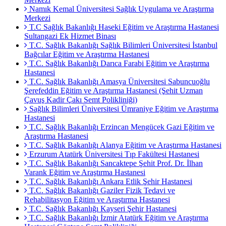
Namık Kemal Üniversitesi Sağlık Uygulama ve Araştırma
Merkezi
T.C Sağlık Bakanlığı Haseki Eğitim ve Araştırma Hastanesi
Sultangazi Ek Hizmet Binası
T.C. Sağlık Bakanlığı Sağlık Bilimleri Üniversitesi İstanbul
Bağcılar Eğitim ve Araştırma Hastanesi
T.C. Sağlık Bakanlığı Darıca Farabi Eğitim ve Araştırma
Hastanesi
T.C. Sağlık Bakanlığı Amasya Üniversitesi Sabuncuoğlu
Şerefeddin Eğitim ve Araştırma Hastanesi (Şehit Uzman
Çavuş Kadir Çakı Semt Polikliniği)
Sağlık Bilimleri Üniversitesi Ümraniye Eğitim ve Araştırma
Hastanesi
T.C. Sağlık Bakanlığı Erzincan Mengücek Gazi Eğitim ve
Araştırma Hastanesi
T.C. Sağlık Bakanlığı Alanya Eğitim ve Araştırma Hastanesi
Erzurum Atatürk Üniversitesi Tıp Fakültesi Hastanesi
T.C. Sağlık Bakanlığı Sancaktepe Şehit Prof. Dr. İlhan
Varank Eğitim ve Araştırma Hastanesi
T.C. Sağlık Bakanlığı Ankara Etlik Şehir Hastanesi
T.C. Sağlık Bakanlığı Gaziler Fizik Tedavi ve
Rehabilitasyon Eğitim ve Araştırma Hastanesi
T.C. Sağlık Bakanlığı Kayseri Şehir Hastanesi
T.C. Sağlık Bakanlığı İzmir Atatürk Eğitim ve Araştırma