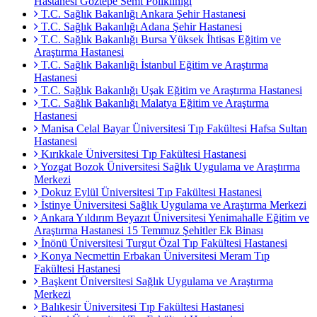
Hastanesi Göztepe Semt Polikliniği
T.C. Sağlık Bakanlığı Ankara Şehir Hastanesi
T.C. Sağlık Bakanlığı Adana Şehir Hastanesi
T.C. Sağlık Bakanlığı Bursa Yüksek İhtisas Eğitim ve
Araştırma Hastanesi
T.C. Sağlık Bakanlığı İstanbul Eğitim ve Araştırma
Hastanesi
T.C. Sağlık Bakanlığı Uşak Eğitim ve Araştırma Hastanesi
T.C. Sağlık Bakanlığı Malatya Eğitim ve Araştırma
Hastanesi
Manisa Celal Bayar Üniversitesi Tıp Fakültesi Hafsa Sultan
Hastanesi
Kırıkkale Üniversitesi Tıp Fakültesi Hastanesi
Yozgat Bozok Üniversitesi Sağlık Uygulama ve Araştırma
Merkezi
Dokuz Eylül Üniversitesi Tıp Fakültesi Hastanesi
İstinye Üniversitesi Sağlık Uygulama ve Araştırma Merkezi
Ankara Yıldırım Beyazıt Üniversitesi Yenimahalle Eğitim ve
Araştırma Hastanesi 15 Temmuz Şehitler Ek Binası
İnönü Üniversitesi Turgut Özal Tıp Fakültesi Hastanesi
Konya Necmettin Erbakan Üniversitesi Meram Tıp
Fakültesi Hastanesi
Başkent Üniversitesi Sağlık Uygulama ve Araştırma
Merkezi
Balıkesir Üniversitesi Tıp Fakültesi Hastanesi