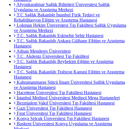
Afyonkarahisar Sağlık Bilimleri Üniversitesi Sağlık
Uygulama ve Araştırma Merkezi
T.C Sağlık Bakanlığı İstanbul Fizik Tedavi ve
Rehabilitasyon Eğitim ve Araştırma Hastanesi
Lokman Hekim Üniversitesi Tıp Fakültesi Sağlık Uygulama
ve Araştırma Merkezi
T.C. Sağlık Bakanlığı Eskişehir Şehir Hastanesi
T.C. Sağlık Bakanlığı Ankara Gülhane Eğitim ve Araştırma
Hastanesi
Adnan Menderes Üniversitesi
T.C. Akdeniz Üniversitesi Tıp Fakültesi
T.C. Sağlık Bakanlığı Beyhekim Eğitim ve Araştırma
Hastanesi
T.C. Sağlık Bakanlığı Trabzon Kanuni Eğitim ve Araştırma
Hastanesi
Kahramanmaraş Sütçü İmam Üniversitesi Sağlık Uygulama
ve Araştırma Hastanesi
Hacettepe Üniversitesi Tıp Fakültesi Hastanesi
İstanbul Medipol Üniversitesi Medipol Mega Hastaneleri
Bezmialem Vakıf Üniversitesi Tıp Fakültesi Hastanesi
Gazi Üniversitesi Tıp Fakültesi Hastanesi
Fırat Üniversitesi Tıp Fakültesi Hastanesi
Konya Selçuk Üniversitesi Tıp Fakültesi Hastanesi
Başkent Üniversitesi Konya Uygulama ve Araştırma
Merkezi