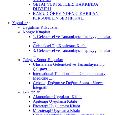
GETAT VERİ SETLERİ HAKKINDA
DUYURU
KAMU GÖREVİNDEN ÇIKARILAN
PERSONELİN SERTİFİKALI ...
Yayınlar
Uygulama Kılavuzları
Kongre Kitapları
1. Geleneksel ve Tamamlayıcı Tıp Uygulamaları
...
Geleneksel Tıp Konferans Kitabı
3. Geleneksel ve Tamamlayıcı Tıp Uygulamaları
...
Çalıştay Sonuç Raporları
Uluslararası Geleneksel ve Tamamlayıcı Tıp
Çalıştayı ...
International Traditional and Complementary
Medicine ...
Gebelik, Doğum ve Doğum Sonrası Sürece
İntegratif ...
E-Kitaplar
Akupunktur Uygulama Kitabı
Apiterapi Uygulama Kitabı
Fitoterapi Uygulaması Kitabı
Mezoterapi Uygulama Kitabı