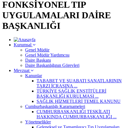
FONKSİYONEL TIP
UYGULAMALARI DAİRE
BAŞKANLIĞI
Kurumsal
Genel Müdür
Genel Müdür Yardımcısı
Daire Başkanı
Daire Başkanlığının Görevleri
Mevzuat
Kanunlar
TABABET VE ŞUABATI SANATLARININ
TARZI İCRASINA ...
TÜRKİYE SAĞLIK ENSTİTÜLERİ
BAŞKANLIĞI KURULMASI ...
SAĞLIK HİZMETLERİ TEMEL KANUNU
Cumhurbaşkanlığı Kararnameleri
CUMHURBAŞKANLIĞI TEŞKİLATI
HAKKINDA CUMHURBAŞKANLIĞI ...
Yönetmelikler
Geleneksel ve Tamamlayıcı Tıp Uygulamaları