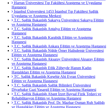
Harran Üniversitesi Tıp Fakültesi Araştırma ve Uygulama
Hastanesi
İstanbul Üniversitesi 1453 İstanbul Tıp Fakültesi Sağlık
Uygulama ve Araştırma Merkezi
T.C. Sağlık Bakanlığı Sakarya Üniversitesi Sakarya Eğitim
ve Araştırma Hastanesi
T.C. Sağlık Bakanlığı Antalya Eğitim ve Araştırma
Hastanesi
T.C. Sağlık Bakanlığı Karabük Eğitim ve Araştırma
Hastanesi
T.C. Sağlık Bakanlığı Ankara Eğitim ve Araştırma Hastanesi
T.C. Sağlık Bakanlığı Niğde Ömer Halisdemir Üniversitesi
Eğitim ve Araştırma Hastanesi
T.C. Sağlık Bakanlığı Aksaray Üniversitesi Aksaray Eğitim
ve Araştırma Hastanesi
T.C. Sağlık Bakanlığı Etlik Zübeyde Hanım Kadın
Hastalıkları Eğitim ve Araştırma Hastanesi
TC. Sağlık Bakanlığı Kırşehir Ahi Evran Üniversitesi
Eğitim ve Araştırma Hastanesi
T.C. Sağlık Bakanlığı Sağlık Bilimleri Üniversitesi
Diyarbakır Gazi Yaşargil Eğitim ve Araştırma Hastanesi
T.C. Sağlık Bakanlığı Abant İzzet Baysal Fizik Tedavi ve
Rehabilitasyon Eğitim ve Araştırma Hastanesi
T.C. Sağlık Bakanlığı Prof. Dr. Mazhar Osman Ruh Sağlığı
ve Hastalıkları Eğitim ve Araştırma Hastanesi