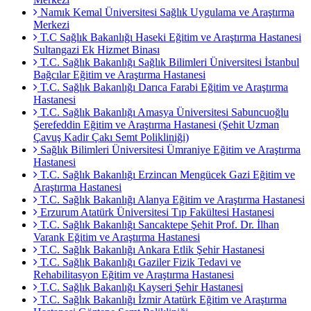
Namık Kemal Üniversitesi Sağlık Uygulama ve Araştırma
Merkezi
T.C Sağlık Bakanlığı Haseki Eğitim ve Araştırma Hastanesi
Sultangazi Ek Hizmet Binası
T.C. Sağlık Bakanlığı Sağlık Bilimleri Üniversitesi İstanbul
Bağcılar Eğitim ve Araştırma Hastanesi
T.C. Sağlık Bakanlığı Darıca Farabi Eğitim ve Araştırma
Hastanesi
T.C. Sağlık Bakanlığı Amasya Üniversitesi Sabuncuoğlu
Şerefeddin Eğitim ve Araştırma Hastanesi (Şehit Uzman
Çavuş Kadir Çakı Semt Polikliniği)
Sağlık Bilimleri Üniversitesi Ümraniye Eğitim ve Araştırma
Hastanesi
T.C. Sağlık Bakanlığı Erzincan Mengücek Gazi Eğitim ve
Araştırma Hastanesi
T.C. Sağlık Bakanlığı Alanya Eğitim ve Araştırma Hastanesi
Erzurum Atatürk Üniversitesi Tıp Fakültesi Hastanesi
T.C. Sağlık Bakanlığı Sancaktepe Şehit Prof. Dr. İlhan
Varank Eğitim ve Araştırma Hastanesi
T.C. Sağlık Bakanlığı Ankara Etlik Şehir Hastanesi
T.C. Sağlık Bakanlığı Gaziler Fizik Tedavi ve
Rehabilitasyon Eğitim ve Araştırma Hastanesi
T.C. Sağlık Bakanlığı Kayseri Şehir Hastanesi
T.C. Sağlık Bakanlığı İzmir Atatürk Eğitim ve Araştırma