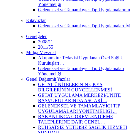
Yönetmeliği
Geleneksel ve Tamamlayıcı Tıp Uygulamalarının
...
Kılavuzlar
Geleneksel ve Tamamlayıcı Tıp Uygulamaları İyi
...
Genelgeler
2008/11
2011/55
Mülga Mevzuat
Akupunktur Tedavisi Uygulanan Özel Sağlık
Kuruluşları ...
Geleneksel ve Tamamlayıcı Tıp Uygulamaları
Yönetmeliği
Genel Dağıtımlı Yazılar
GETAT ÜNİTELERİNİN ÇKYS
BİLGİLERİNİN GÜNCELLENMESİ
GETAT UYGULAMA MERKEZİ/ÜNİTE
BAŞVURULARINDA ASGARİ ...
GELENEKSEL VE TAMAMLAYICI TIP
UYGULAMALARI YÖNETMELİĞİ ...
BAKANLIKÇA GÖREVLENDİRME
TALEPLERİNE DAİR GENEL ...
RUHSATSIZ-YETKİSİZ SAĞLIK HİZMETİ
SUNUMU