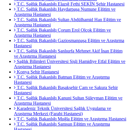
T.C. Sağlık Bakanlığı Elazığ Fethi SEKİN Şehir Hastanesi
T.C. Sağlık Bakanlığı Haydarpaşa Numune Eğitim ve
Araştırma Hastanesi
T.C. Sağlık Bakanlığı Sultan Abdülhamid Han Eğitim ve
Araştırma Hastanesi
T.C. Sağlık Bakanlığı Çorum Erol Olçok Eğitim ve
Araştırma Hastanesi
T.C. Sağlık Bakanlığı Gaziosmanpaşa Eğitim ve Araştırma
Hastanesi
T.C. Sağlık Bakanlığı Şanlıurfa Mehmet Akif İnan Eğitim
ve Araştırma Hastanesi
Sağlık Bilimleri Üniversitesi Şişli Hamidiye Etfal Eğitim ve
Araştırma Hastanesi
Konya Şehir Hastanesi
T.C. Sağlık Bakanlığı Batman Eğitim ve Araştırma
Hastanesi
T.C. Sağlık Bakanlığı Başakşehir Çam ve Sakura Şehir
Hastanesi
T.C. Sağlık Bakanlığı Kanuni Sultan Süleyman Eğitim ve
Araştırma Hastanesi
Karadeniz Teknik Üniversitesi Sağlık Uygulama ve
Araştırma Merkezi (Farabi Hastanesi)
T.C. Sağlık Bakanlığı Muğla Eğitim ve Araştırma Hastanesi
T.C. Sağlık Bakanlığı Samsun Eğitim ve Araştırma
Hastanesi